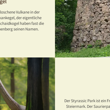
gel
loschene Vulkane in der
kankegel, der eigentliche
schaidkogel haben fast die
henberg seinen Namen.
Der Styrassic Park ist ein 
Steiermark. Der Saurierp