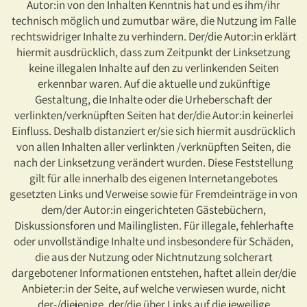
Autor:in von den Inhalten Kenntnis hat und es ihm/ihr
technisch möglich und zumutbar wäre, die Nutzung im Falle
rechtswidriger Inhalte zu verhindern. Der/die Autor:in erklärt
hiermit ausdrücklich, dass zum Zeitpunkt der Linksetzung
keine illegalen Inhalte auf den zu verlinkenden Seiten
erkennbar waren. Auf die aktuelle und zukünftige
Gestaltung, die Inhalte oder die Urheberschaft der
verlinkten/verknüpften Seiten hat der/die Autor:in keinerlei
Einfluss. Deshalb distanziert er/sie sich hiermit ausdrücklich
von allen Inhalten aller verlinkten /verknüpften Seiten, die
nach der Linksetzung verändert wurden. Diese Feststellung
gilt für alle innerhalb des eigenen Internetangebotes
gesetzten Links und Verweise sowie für Fremdeinträge in von
dem/der Autor:in eingerichteten Gästebüchern,
Diskussionsforen und Mailinglisten. Für illegale, fehlerhafte
oder unvollständige Inhalte und insbesondere für Schäden,
die aus der Nutzung oder Nichtnutzung solcherart
dargebotener Informationen entstehen, haftet allein der/die
Anbieter:in der Seite, auf welche verwiesen wurde, nicht
der-/diejenige, der/die über Links auf die jeweilige