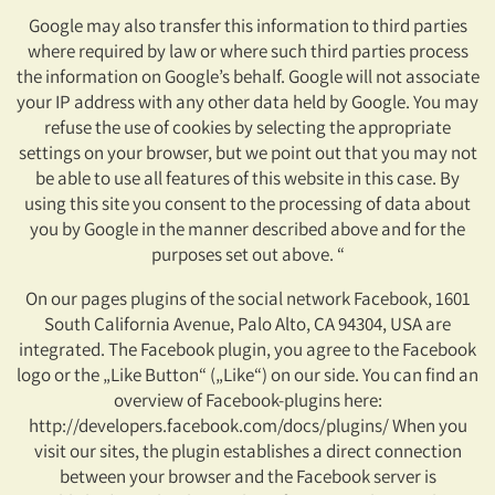
Google may also transfer this information to third parties
where required by law or where such third parties process
the information on Google’s behalf. Google will not associate
your IP address with any other data held by Google. You may
refuse the use of cookies by selecting the appropriate
settings on your browser, but we point out that you may not
be able to use all features of this website in this case. By
using this site you consent to the processing of data about
you by Google in the manner described above and for the
purposes set out above. “
On our pages plugins of the social network Facebook, 1601
South California Avenue, Palo Alto, CA 94304, USA are
integrated. The Facebook plugin, you agree to the Facebook
logo or the „Like Button“ („Like“) on our side. You can find an
overview of Facebook-plugins here:
http://developers.facebook.com/docs/plugins/ When you
visit our sites, the plugin establishes a direct connection
between your browser and the Facebook server is