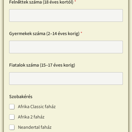
Felnőttek száma (18 éves kortól)
*
í
m
Gyermekek száma (2–14 éves korig)
*
Fiatalok száma (15–17 éves korig)
Szobakérés
Afrika Classic faház
Afrika 2 faház
Neandertal faház