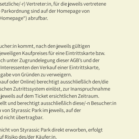
tzliche/-r) Vertreter:in, für die jeweils vertretene
ie Parkordnung sind auf der Homepage von
 „Homepage“) abrufbar.
ucher:in kommt, nach den jeweils gültigen
jeweiligen Kaufpreises für eine Eintrittskarte bzw.
lich unter Zugrundelegung dieser AGB’s und der
Interessenten den Verkauf einer Eintrittskarte,
ngabe von Gründen zu verweigern.
kauf oder Online) berechtigt ausschließlich den/die
ischen Zutrittssystem einlöst, zur Inanspruchnahme
jeweils auf dem Ticket ersichtlichen Zeitraum.
ellt und berechtigt ausschließlich diese/-n Besucher:in
on Styrassic Park im jeweils, auf der
d nicht übertragbar.
icht von Styrassic Park direkt erworben, erfolgt
uf Risiko des/der Käufer:in.