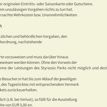
er originalen Eintritts- oder Saisonkarte oder Gutscheins
sem unzulässigen Vorgehen nichts zu tun hat.
erursachte Mehrkosten bzw. Unannehmlichkeiten.
n
tzlichen und behördlichen Vorgaben, den
arkordnung, nachstehende
arte vorzuweisen und muss darüber hinaus
rgewiesen werden können. Ohne den Vorweis der
hme der Leistungen des Styrassic Parks nicht möglich und der/d
Besucher:in hat bis zum Ablauf der jeweiligen
te, des Tagesticktes mit entsprechendem Vermerk
kets zurückzuerhalten.
h (z.B. bei Verlust), so fällt für die Ausstellung
he von EUR 5,00 an.