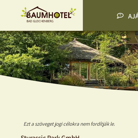
AJ
Ezt a szöveget jogi célokra nem fordítják le.
Styrassic Park GmbH